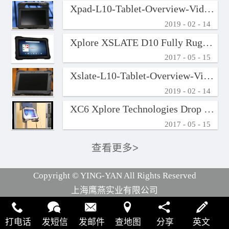
Xpad-L10-Tablet-Overview-Video-En-Us
2019
-
02
-
14
Xplore XSLATE D10 Fully Rugged Android Tablet
2017
-
05
-
15
Xslate-L10-Tablet-Overview-Video-En-Us
2019
-
02
-
14
XC6 Xplore Technologies Drop Test
2017
-
05
-
15
Copyright © YING-YAN All Rights Reserved
上海鹰燕实业有限公司
Copyright © YING-YAN All Rights Reserved
打电话
发短信
发邮件
查地图
分享
英文
犀牛云提供企业云服务